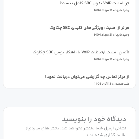
چرا امنیت VoIP بدون SBC کامل نیست؟
وحید بابها
21 مرداد 1404
فراتر از امنیت: ویژگی‌های کلیدی SBC چکاوک
وحید بابها
21 مرداد 1404
تأمین امنیت ارتباطات VoIP با راهکار بومی SBC چکاوک
وحید بابها
21 مرداد 1404
از مرکز تماس چه گزارشی می‌توان دریافت نمود؟
علی صمدی
13 آبان 1403
STIR/SHAKEN چیست و چه اجزایی دارد؟
علیرضا شریف
13 آبان 1403
دیدگاه‌ خود را بنویسید
چگونه می توان میانگین زمان رسیدگی و پاسخگویی (AHT) را
نشانی ایمیل شما منتشر نخواهد شد.
بخش‌های موردنیاز
کاهش داد؟
علامت‌گذاری شده‌اند
*