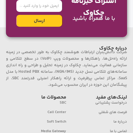
اشتراک خبرنامه
ایمیل
چکاوک
با ما همراه باشید
ارسال
درباره چکاوک
شرکت دانش‌بنیان ارتباطات هوشمند چکاوک به طور تخصصی در زمینه
ارائه راه‌حل‌ها، راهکارها و محصولات ویپ (VoIP) در سطح تلکامی و
سازمانی فعالیت می‌نماید. چکاوک در زمینه تحلیل و طراحی و راه اندازی
سامانه‌های تلکامی نسل جدید (NGN/IMS)، سامانه Hosted PBX با مدل
SaaS، مراکز تماس پرظرفیت و ارائه راهکار امنیتی قدرتمند SBC، از
پیشگامان این حوزه در ایران محسوب می‌شود.
لینک‌های مفید
محصولات ما
درخواست پشتیبانی
SBC
فرصت های شغلی
Call Center
درباره ما
Soft Switch
تماس با ما
Media Gateway