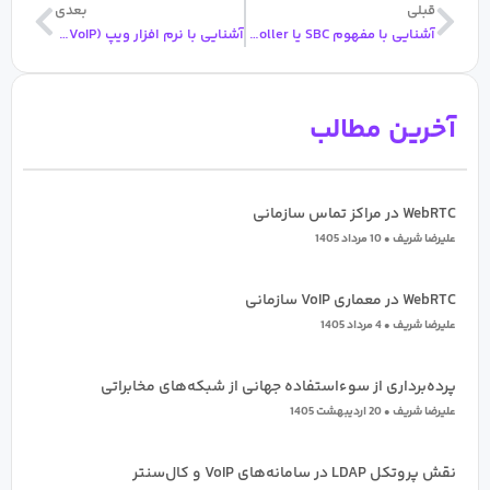
قبلی
بعد
قبلی
بعدی
آشنایی با مفهوم SBC یا Session Border Controller چیست؟
آشنایی با نرم افزار ویپ (VoIP) | ویژگی و مزایای استفاده از نرم افزار ویپ
آخرین مطالب
WebRTC در مراکز تماس سازمانی
علیرضا شریف
10 مرداد 1405
WebRTC در معماری VoIP سازمانی
علیرضا شریف
4 مرداد 1405
پرده‌برداری از سوءاستفاده جهانی از شبکه‌های مخابراتی
علیرضا شریف
20 اردیبهشت 1405
نقش پروتکل LDAP در سامانه‌های VoIP و کال‌سنتر