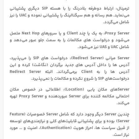
ترمینال: ارتباط دوطرفه بلادرنگ را با هسته SIP دیگری پشتیبانی
می‌نماید. هم رسانه و هم سیگنالینگ را پشتیبانی نموده و UAC را نیز
شامل می‌‎گردد.
Proxy Server: به یک یا چند Client و یا سرورهای Next Hop متصل
می‌شود و درخواست های مکالمات را به سمت جلو عبور می‌دهد و
شامل UAC و UAS نیز می‌شود.
Server میانی (Redirect Server): درخواست های SIP را می‌پذیرد،
آدرس ها را داخل آدرس های جدید برگردان (نگاشت) کرده و این
آدرس ها را به Client برمی‌گرداند. البته Redirect Server
درخواست‌های SIP را شروع نکرده و مکالمات را نمی‌پذیرد.
Serverهای مکان‌ یابی (Location): اطلاعاتی در خصوص مکان
احتمالی مکالمه کننده برای Server عبوردهنده و Proxy Server تهیه
می‌کند.
چندین Server دیگر وجود دارد که شامل Server خصوصیات (Feature
Server) بوده و برای پشتیبانی قابلیت‌های کلی و نیازمندی‌های توسعه
از قبیل سیاست ها، احراز هویت (Authentication)، امنیت و … مورد
نیاز است.