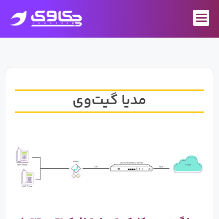
رش
ه
حتوا
مدیا گیت‌وی