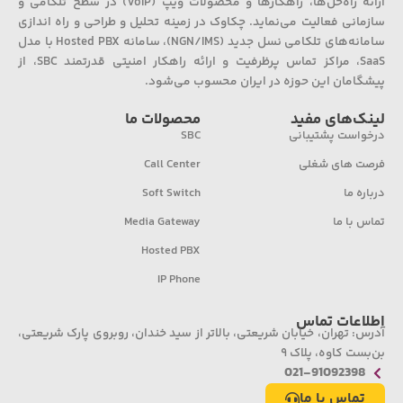
ارائه راه‌حل‌ها، راهکارها و محصولات ویپ (VoIP) در سطح تلکامی و
سازمانی فعالیت می‌نماید. چکاوک در زمینه تحلیل و طراحی و راه اندازی
سامانه‌های تلکامی نسل جدید (NGN/IMS)، سامانه Hosted PBX با مدل
SaaS، مراکز تماس پرظرفیت و ارائه راهکار امنیتی قدرتمند SBC، از
پیشگامان این حوزه در ایران محسوب می‌شود.
لینک‌های مفید
محصولات ما
درخواست پشتیبانی
SBC
فرصت های شغلی
Call Center
درباره ما
Soft Switch
تماس با ما
Media Gateway
Hosted PBX
IP Phone
اطلاعات تماس
آدرس: تهران، خیابان شریعتی، بالاتر از سید خندان، روبروی پارک شریعتی،
بن‌بست کاوه، پلاک ۹
021-91092398
تماس با ما