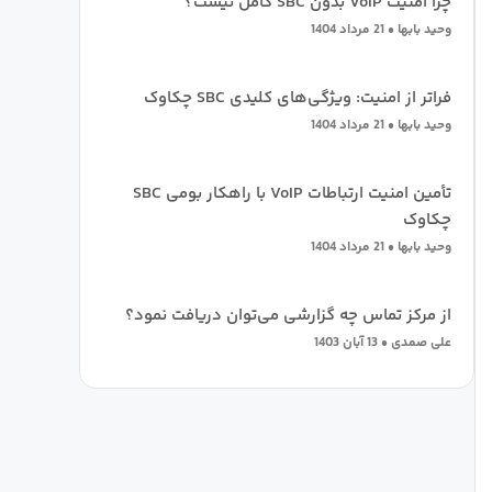
چرا امنیت VoIP بدون SBC کامل نیست؟
وحید بابها
21 مرداد 1404
فراتر از امنیت: ویژگی‌های کلیدی SBC چکاوک
وحید بابها
21 مرداد 1404
تأمین امنیت ارتباطات VoIP با راهکار بومی SBC
چکاوک
وحید بابها
21 مرداد 1404
از مرکز تماس چه گزارشی می‌توان دریافت نمود؟
علی صمدی
13 آبان 1403
STIR/SHAKEN چیست و چه اجزایی دارد؟
علیرضا شریف
13 آبان 1403