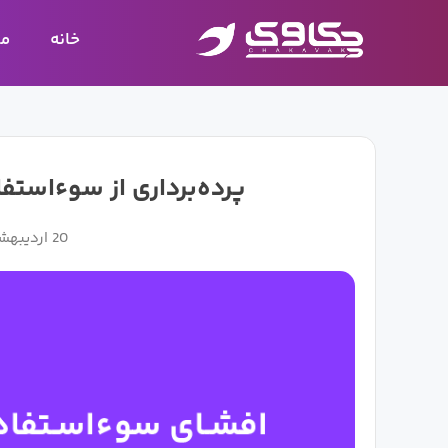
رش
ه
خانه
مح
حتوا
پرده‌برداری از سوءاستفا
20 اردیبهشت 1405