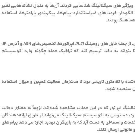
ی ویژگی‌های سیگنالینگ شناسایی کردند. آن‌ها به دنبال نشانه‌هایی نظیر
 (Transaction Identifiers) متوالی یا الگودار، فرمت‌های غیراستاندارد پیام‌ها، پیکربندی پارامترها، استفاده
 هماهنگ بودند.
ی، از جمله فایل‌های رومینگ
IR.21
اپراتورها، تخصیص‌های ASN و آدرس IP،
 BGP و رکوردهای DNS تطبیق داد تا بتواند به دقت ترسیم کند که ترافیک حمله چگونه وارد اکوسیستم
 با تله‌متری تاریخی بود تا مدت‌زمان فعالیت کمپین و میزان استفاده
ل سنجیده شود.
نگ اپراتور که در این حملات مشاهده شده‌اند، لزوماً به معنای دخالت
ارد، دسترسی به اکوسیستم سیگنالینگ می‌تواند از طریق ارائه‌دهندگان
ادهای تجاری اجاره‌ای (Leasing) یا سایر خدمات واسطه‌ای به دست آید که به بازیگران تهدید اجازه می‌دهد پیام‌های
 قانونی ارسال کنند.