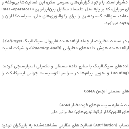
انون‌گذاری آن‌ها بسیار دشوار است. با وجود گزارش‌های عمومی مکرر، این فعالیت‌ها بی‌وقفه و
بدون هیچ عواقبی ادامه دارند. تداوم استفاده از شبکه‌های موبایل، که بر پایه مدل «اعتماد متقابل بین‌اپراتوری» (Inter-operator
ن وابسته‌اند، سوالات گسترده‌تری را برای رگولاتوری‌های ملی، سیاست‌گذاران و
وجود می‌آورد.
در صنعت مخابرات، از جمله ارائه‌دهنده فایروال سیگنالینگ (
Cellusys
)،
ارائه‌دهنده هوش داده‌های مخابراتی (
Roaming Audit
)، و شرکت امنیت
ده‌های سیگنالینگ با منابع داده مستقل و تکمیلی اعتبارسنجی کردند؛
رویکردی که امکان تحلیل دقیق نحوه ارسال، مسیریابی (Routing) و تحویل پیام‌ها در سراسر اکوسیستم جهانی اینترکانکت را
ی صنعتی انجمن GSMA
قانون‌گذار (رگولاتوری‌های) مخابراتی ملی
این تیم تحقیقاتی یک فرآیند تحلیلی چندمرحله‌ای را برای انتساب (Attribution) فعالیت‌های نظارتیِ مشاهده‌شده به بازیگران تهدید