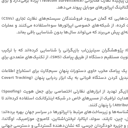
از دو کمپین پیچیده نظارت مخابراتی (Telecom Surveillance) پرده برمی‌دارد و برای
نالینگ اپراتورهای موبایل پیوند می‌دهد.
یافته‌های این پژوهشگران نشان می‌دهد که چگونه شرکت‌هایی که گمان می‌رود فروشندگان سیستم‌های نظارت تجاری (CSVs)
ت کرده، از شبکه‌های خصوصی اپراتورها سوءاستفاده می‌کنند و عملیات
پژوهشگران سیتیزن‌لب بازیگرانی را شناسایی کرده‌اند که با ترکیب
پروتکل‌های شبکه سیگنالینگ 3G و 4G و اکسپلویت مستقیم دستگاه از طریق پیامک (SMS)، از تکنیک‌های متعددی برای
 یک پیامک مخرب حاوی دستورات پنهانِ سیم‌کارت برای استخراج اطلاعات
موقعیت مکانی ارسال شده بود؛ تلاشی برای تبدیل کردن دستگاه قربانی به یک ابزار ردیابی پنهان (Covert Tracking
هر دو بازیگر تهدید از ابزارهای نظارتی اختصاصی برای جعل هویت (Spoofing)
دایت ترافیک از مسیرهای خاص در شبکه اینترکانکت استفاده کرده‌اند تا
ناسه‌ها و زیرساخت‌های مرتبط با اپراتورها در سراسر جهان بهره برده‌اند؛
 چین، تایلند، سوئد، ایتالیا، لیختن‌اشتاین، کامبوج، موزامبیک، اوگاندا،
وتو و جزیره خودگردان جرسی، که نشان‌دهنده گستردگی و دسترسی جهانی