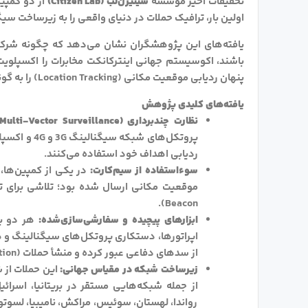
تحقیقات اخیر موسسه
سیتیزن‌لب (Citizen Lab)
اولین بار، ترافیک حملات در دنیای واقعی را به زیرساخت سیگ
باشند، اکوسیستم جهانی اینترکانکت مخابرات را اکسپلوی
پنهان ردیابی موقعیت مکانی (Location Tracking) را به گونه‌ای پیش می‌برند که می‌تواند سال‌ها بدون شناسایی باقی بماند.
یافته‌های کلیدی پژوهش
نظارت چندبرداری (Multi-Vector Surveillance):
ردیابی اهداف خود استفاده می‌کنند.
سوءاستفاده از سیم‌کارت:
در یکی از کمپین‌ها،
Beacon).
ابزارهای پیچیده و سفارشی‌سازی‌شده:
اپراتورها، دستکاری پروتکل‌های سیگنالینگ و ه
از سدهای دفاعی عبور کرده و منشأ حملات (Attribution) را پنهان کنند.
زیرساخت شبکه در مقیاس جهانی:
این حملات از ش
از جمله شبکه‌هایی مستقر در بریتانیا، اسرائیل،
رواندا، لهستان، سوئیس، مراکش، نامیبیا، لس