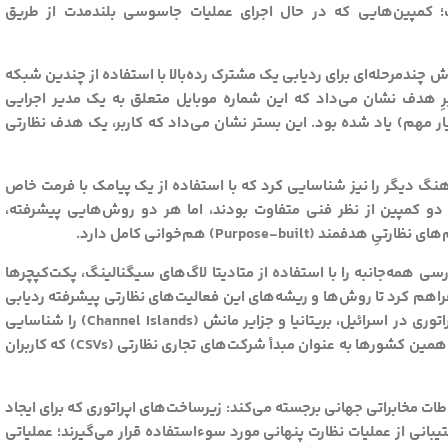
ظارت تجاری (CSV) مجزا برداشت؛ کمپین‌هایی که در حال اجرای عملیات جاسوسی بلندمدت از طریق
هده شد، شامل یک تلاش چندمرحله‌ای برای ردیابی یک مشترک رده‌بالا با استفاده از چندین شبکه
ِ کاربرِ هدف نشان می‌داد که این شماره موبایل متعلق به یک مدیر اجرایی
او با عنوان “VVIP” (شخصیت بسیار مهم) یاد شده بود. این بستر نشان می‌داد که کاربر، یک هدف نظارتی
 ردیابی هماهنگ دیگر را نیز شناسایی کرد که با استفاده از یک پیامک با فرمت خاص
ده بود. اگرچه این دو کمپین از نظر فنی متفاوت بودند، اما هر دو روش‌هایی پیشرفته،
Purpose-bu) هم‌خوانی کامل دارد.
 همه‌جانبه را با استفاده از متادیتا لاگ‌های سیگنالینگ، پکت‌کپچرها
ع مخابراتی فراهم کرد تا روش‌ها و ریشه‌های این فعالیت‌های نظارتی پیشرفته ردیابی
شوند. این تحلیل، زیرساخت‌های 4G مرتبط با شبکه‌های اپراتوری در اسرائیل، بریتانیا و جزایر مانش (Channel Islands) را شناسایی
کرد. جالب توجه است که در گزارش‌های عمومی پیشین نیز، همین کشورها به عنوان مبدأ شرکت‌های تجاری نظارتی (CSVs) که کاربران
ت مخابراتی جهانی برجسته می‌کند: زیرساخت‌های اپراتوری که برای ایجاد
تیبانی از عملیات نظارت پنهانی مورد سوءاستفاده قرار می‌گیرند؛ عملیاتی