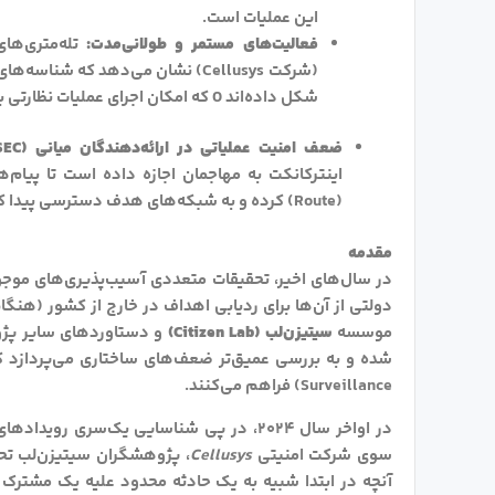
این عملیات است.
فعالیت‌های مستمر و طولانی‌مدت:
تله‌متری‌ها
(شرکت Cellusys) نشان می‌دهد که ش
شکل داده‌اند 0 که امکان اجرای عملیات نظارتی بلندمدت را فراهم کرده است.
ضعف امنیت عملیاتی در ارائه‌دهندگان میانی (Weak Intercarrier Provider OPSEC):
اینترکانکت به مهاجمان اجازه داده است تا پیام‌
(Route) کرده و به شبکه‌های هدف دسترسی پیدا کنند.
مقدمه
در سال‌های اخیر، تحقیقات متعددی آسیب‌پذیری‌های موجو
دولتی از آن‌ها برای ردیابی اهداف در خارج از کشور (هنگ
موسسه
سیتیزن‌لب (Citizen Lab)
و دستاوردهای سایر پژوه
Surveillance) فراهم می‌کنند.
در اواخر سال ۲۰۲۴، در پی شناسایی یک‌سری
سوی شرکت امنیتی
Cellusys
، پژوهشگران سیتیزن‌لب تحق
آنچه در ابتدا شبیه به یک حادثه محدود علیه یک مشترک م