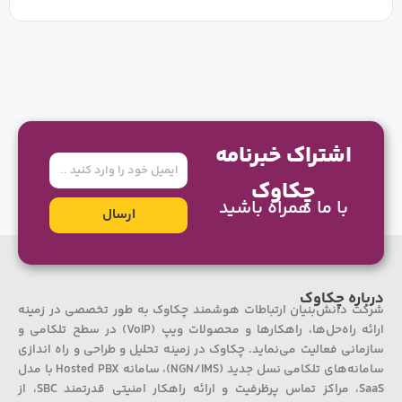
چرا باید نرم افزار مرکز تماس یا Call Center خود را به روز کنید؟
وحید بابها
23 فروردین 1402
آشنایی با نرم افزار ویپ (VoIP) | ویژگی و مزایای استفاده از نرم افزار
ویپ
علیرضا شریف
22 فروردین 1402
اشتراک خبرنامه
ایمیل
چکاوک
با ما همراه باشید
ارسال
درباره چکاوک
شرکت دانش‌بنیان ارتباطات هوشمند چکاوک به طور تخصصی در زمینه
ارائه راه‌حل‌ها، راهکارها و محصولات ویپ (VoIP) در سطح تلکامی و
سازمانی فعالیت می‌نماید. چکاوک در زمینه تحلیل و طراحی و راه اندازی
سامانه‌های تلکامی نسل جدید (NGN/IMS)، سامانه Hosted PBX با مدل
SaaS، مراکز تماس پرظرفیت و ارائه راهکار امنیتی قدرتمند SBC، از