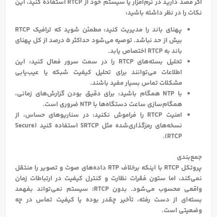
اگر قصد دارید در نرم‌افزار یا سیستم خود از RTCP استفاده کنید، این
نکات را در نظر داشته باشید:
پهنای باند را مدیریت کنید: مطمئن شوید که ترافیک RTCP
بیش از حد نباشد. توصیه می‌شود حداکثر ۵ درصد از کل پهنای
باند به RTCP اختصاص یابد.
تحلیل بسته‌های RTCP را در سمت سرور فعال کنید: این
اطلاعات می‌توانند برای تحلیل کیفیت شبکه یا عیب‌یابی
مشکلات تماس بسیار مفید باشند.
با NTP همگام باشید: برای دقیق بودن گزارش‌های زمانی،
همگام‌سازی ساعت دستگاه‌ها با NTP ضروری است.
امنیت RTCP را فراموش نکنید: در سناریوهای حساس، از
نسخه‌های رمزگذاری‌شده مثل SRTCP استفاده کنید (Secure
RTCP).
جمع‌بندی
پروتکل RTCP با اینکه برخلاف RTP داده‌های صوت و تصویر را منتقل
نمی‌کند، اما ستون فقرات نظارت و کنترل کیفیت در ارتباطات زمان
واقعی محسوب می‌شود. بدون RTCP؛ سیستم نمی‌تواند بفهمد
بسته‌ای از دست رفته، تأخیر چقدر بوده یا کیفیت تماس در چه
وضعیتی است.