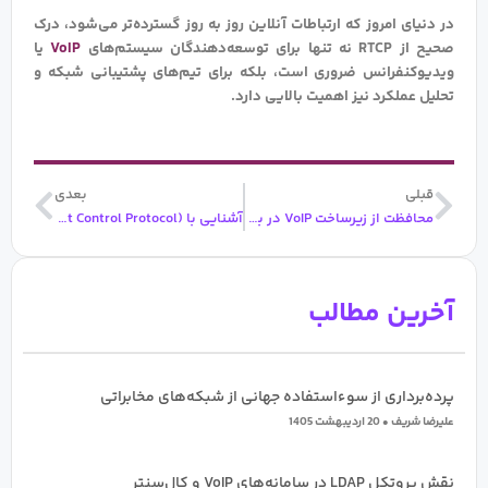
در دنیای امروز که ارتباطات آنلاین روز به روز گسترده‌تر می‌شود، درک
صحیح از RTCP نه تنها برای توسعه‌دهندگان سیستم‌های
VoIP
یا
ویدیوکنفرانس ضروری است، بلکه برای تیم‌های پشتیبانی شبکه و
تحلیل عملکرد نیز اهمیت بالایی دارد.
قبلی
بعد
قبلی
بعدی
محافظت از زیرساخت VoIP در برابر حملات DDoS
آشنایی با SCCP (Skinny Client Control Protocol)
آخرین مطالب
پرده‌برداری از سوءاستفاده جهانی از شبکه‌های مخابراتی
علیرضا شریف
20 اردیبهشت 1405
نقش پروتکل LDAP در سامانه‌های VoIP و کال‌سنتر