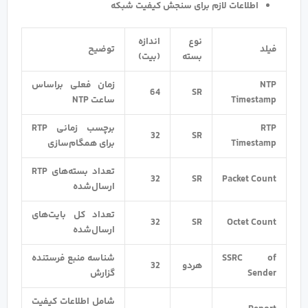
اطلاعات لازم برای سنجش کیفیت شبکه
نوع
اندازه
فیلد
توضیح
بسته
(بیت)
NTP
زمان فعلی براساس
64
SR
Timestamp
ساعت NTP
RTP
برچسب زمانی RTP
32
SR
Timestamp
برای همگام‌سازی
تعداد بسته‌های RTP
32
SR
Packet Count
ارسال‌شده
تعداد کل بایت‌های
32
SR
Octet Count
ارسال‌شده
SSRC of
شناسه منبع فرستنده
هردو
32
Sender
گزارش
شامل اطلاعات کیفیت