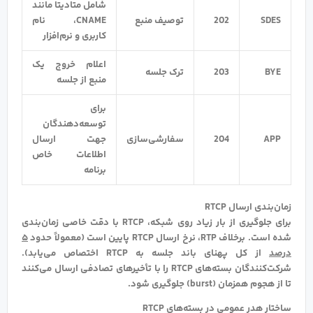
شامل متادیتا مانند
SDES
202
توصیف منبع
CNAME، نام
کاربری و نرم‌افزار
اعلام خروج یک
BYE
203
ترک جلسه
منبع از جلسه
برای
توسعه‌دهندگان
APP
204
سفارشی‌سازی
جهت ارسال
اطلاعات خاص
برنامه
زمان‌بندی ارسال RTCP
برای جلوگیری از بار زیاد روی شبکه، RTCP با دقت خاصی زمان‌بندی
شده است. برخلاف RTP، نرخ ارسال RTCP پایین است (معمولاً حدود
۵
درصد
از کل پهنای باند جلسه به RTCP اختصاص می‌یابد).
شرکت‌کنندگان بسته‌های RTCP را با تأخیرهای تصادفی ارسال می‌کنند
تا از هجوم همزمان (burst) جلوگیری شود.
ساختار هدر عمومی در بسته‌های RTCP