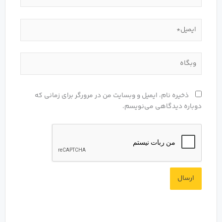
کدک‌های VoIP چیست و چگونه بر کیفیت صدای تماس تأثیر
ایمیل*
می‌گذارند؟
وحید بابها
10 تیر 1402
وبگاه
هر آنچه که باید در مورد PABX بدانید
علی صمدی
4 خرداد 1402
ذخیره نام، ایمیل و وبسایت من در مرورگر برای زمانی که
دوباره دیدگاهی می‌نویسم.
توزیع خودکار تماس چیست و چگونه هزینه ها را با توزیع خودکار
تماس کاهش دهیم؟
علیرضا شریف
27 فروردین 1402
3 انتظار مشتری که مرکز تماس مدرن را شکل می دهد
علیرضا شریف
25 فروردین 1402
Hosted PBX چیست؟ با کاربرد و مزایای Hosted PBX آشنا شوید
علی صمدی
24 فروردین 1402