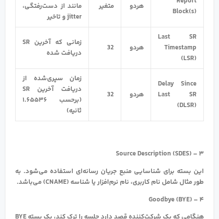
Report
هردو
متغیر
مانند از دست‌رفتگی،
Block(s)
jitter و تاخیر
Last SR
زمانی که آخرین SR
Timestamp
هردو
32
دریافت‌ شده
(LSR)
زمان سپری‌شده از
Delay Since
دریافت آخرین SR
Last SR
هردو
32
(برحسب ۱.۶۵۵۳۶
(DLSR)
ثانیه)
۳ – Source Description (SDES)
این بسته برای شناسایی منبع جریان رسانه‌ای استفاده می‌شود. به
طور مثال شامل نام کاربری، نام نرم‌افزار یا شناسه (CNAME) می‌باشد.
۴ – Goodbye (BYE)
هنگامی که یک شرکت‌کننده قصد دارد جلسه را ترک کند، یک بسته BYE