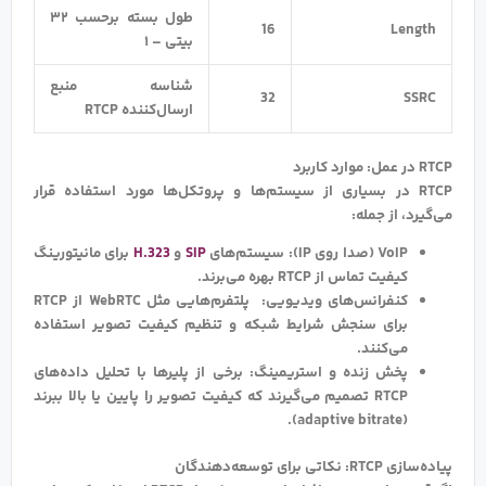
طول بسته برحسب ۳۲
16
Length
بیتی – ۱
شناسه منبع
32
SSRC
ارسال‌کننده RTCP
RTCP در عمل: موارد کاربرد
RTCP در بسیاری از سیستم‌ها و پروتکل‌ها مورد استفاده قرار
می‌گیرد، از جمله:
VoIP (صدا روی IP): سیستم‌های
SIP
و
H.323
برای مانیتورینگ
کیفیت تماس از RTCP بهره می‌برند.
کنفرانس‌های ویدیویی: پلتفرم‌هایی مثل WebRTC از RTCP
برای سنجش شرایط شبکه و تنظیم کیفیت تصویر استفاده
می‌کنند.
پخش زنده و استریمینگ: برخی از پلیرها با تحلیل داده‌های
RTCP تصمیم می‌گیرند که کیفیت تصویر را پایین یا بالا ببرند
(adaptive bitrate).
پیاده‌سازی RTCP: نکاتی برای توسعه‌دهندگان