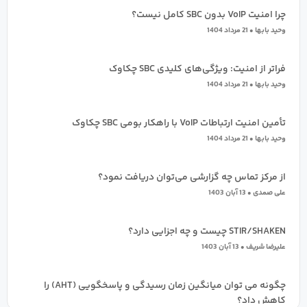
چرا امنیت VoIP بدون SBC کامل نیست؟
وحید بابها
21 مرداد 1404
فراتر از امنیت: ویژگی‌های کلیدی SBC چکاوک
وحید بابها
21 مرداد 1404
تأمین امنیت ارتباطات VoIP با راهکار بومی SBC چکاوک
وحید بابها
21 مرداد 1404
از مرکز تماس چه گزارشی می‌توان دریافت نمود؟
علی صمدی
13 آبان 1403
STIR/SHAKEN چیست و چه اجزایی دارد؟
علیرضا شریف
13 آبان 1403
چگونه می توان میانگین زمان رسیدگی و پاسخگویی (AHT) را
کاهش داد؟