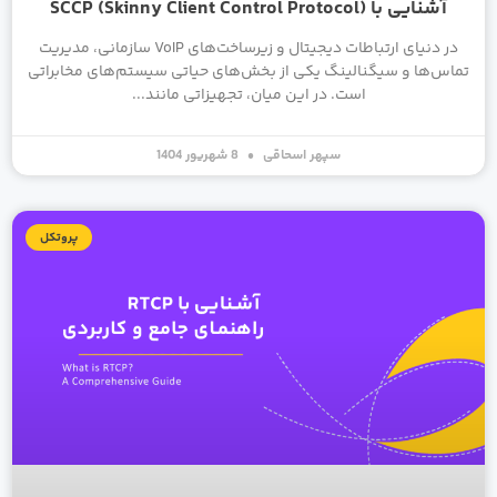
آشنایی با SCCP (Skinny Client Control Protocol)
در دنیای ارتباطات دیجیتال و زیرساخت‌های VoIP سازمانی، مدیریت
تماس‌ها و سیگنالینگ یکی از بخش‌های حیاتی سیستم‌های مخابراتی
است. در این میان، تجهیزاتی مانند
سپهر اسحاقی
8 شهریور 1404
پروتکل