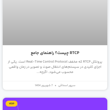
RTCP چیست؟ راهنمای جامع
پروتکل RTCP که مخفف Real-Time Control Protocol است، یکی از
اجزای کلیدی در سیستم‌های انتقال صوت و تصویر در زمان واقعی
محسوب می‌شود. اگرچه
سپهر اسحاقی
7 شهریور 1404
VOIP