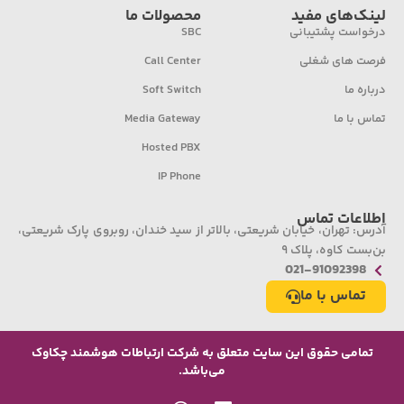
لینک‌های مفید
محصولات ما
درخواست پشتیبانی
SBC
فرصت های شغلی
Call Center
درباره ما
Soft Switch
تماس با ما
Media Gateway
Hosted PBX
IP Phone
اطلاعات تماس
آدرس: تهران، خیابان شریعتی، بالاتر از سید خندان، روبروی پارک شریعتی،
بن‌بست کاوه، پلاک ۹
021-91092398
تماس با ما
تمامی حقوق این سایت متعلق به شرکت ارتباطات هوشمند چکاوک
می‌باشد.