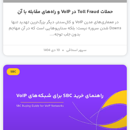
حملات Toll Fraud در VoIP و راه‌های مقابله با آن
در معماری‌های مدرن VoIP و کال‌سنتر، دیگر بزرگ‌ترین تهدید تنها
«Down شدن سرور» نیست؛ بلکه سناریوهایی است که در آن مهاجم
بدون جلب توجه،
سپهر اسحاقی
10 دی 1404
SBC