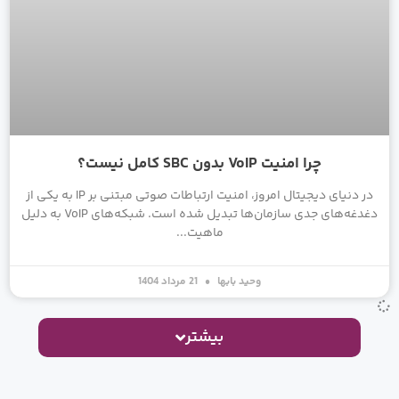
چرا امنیت VoIP بدون SBC کامل نیست؟
در دنیای دیجیتال امروز، امنیت ارتباطات صوتی مبتنی بر IP به یکی از
دغدغه‌های جدی سازمان‌ها تبدیل شده است. شبکه‌های VoIP به دلیل
ماهیت
وحید بابها
21 مرداد 1404
بیشتر